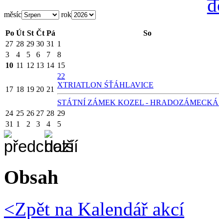
měsíc
rok
Po
Út
St
Čt
Pá
So
27
28
29
30
31
1
3
4
5
6
7
8
10
11
12
13
14
15
22
X
TRIATLON ŚŤÁHLAVICE
17
18
19
20
21
STÁTNÍ ZÁMEK KOZEL - HRADOZÁMECKÁ
24
25
26
27
28
29
31
1
2
3
4
5
Obsah
<Zpět na
Kalendář akcí