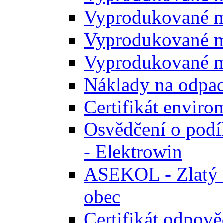
Vyprodukované m
Vyprodukované m
Vyprodukované m
Náklady na odpa
Certifikát envir
Osvědčení o podíl
- Elektrowin
ASEKOL - Zlatý ce
obec
Certifikát odpově