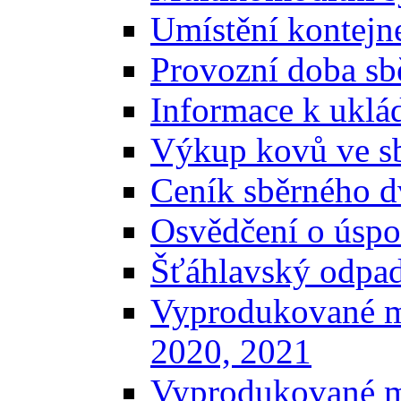
Umístění kontejn
Provozní doba sb
Informace k uklá
Výkup kovů ve s
Ceník sběrného d
Osvědčení o úspo
Šťáhlavský odpa
Vyprodukované m
2020, 2021
Vyprodukované m