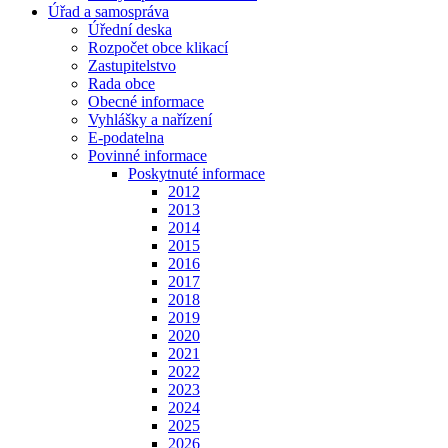
Úřad a samospráva
Úřední deska
Rozpočet obce klikací
Zastupitelstvo
Rada obce
Obecné informace
Vyhlášky a nařízení
E-podatelna
Povinné informace
Poskytnuté informace
2012
2013
2014
2015
2016
2017
2018
2019
2020
2021
2022
2023
2024
2025
2026