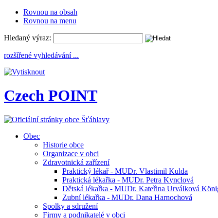
Rovnou na obsah
Rovnou na menu
Hledaný výraz:
rozšířené vyhledávání ...
Czech POINT
Obec
Historie obce
Organizace v obci
Zdravotnická zařízení
Praktický lékař - MUDr. Vlastimil Kulda
Praktická lékařka - MUDr. Petra Kynclová
Dětská lékařka - MUDr. Kateřina Urválková Kön
Zubní lékařka - MUDr. Dana Harnochová
Spolky a sdružení
Firmy a podnikatelé v obci