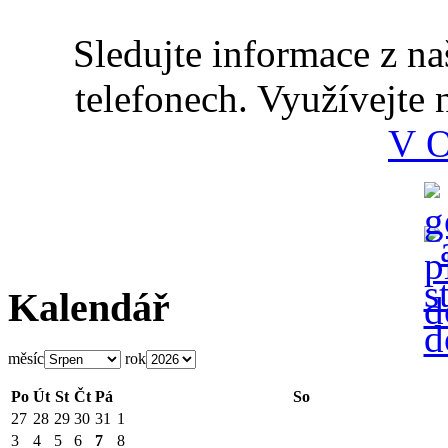
Sledujte informace z n
telefonech. Využívejte
V 
Kalendář
měsíc
rok
Po
Út
St
Čt
Pá
So
27
28
29
30
31
1
3
4
5
6
7
8