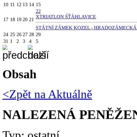
10
11
12
13
14
15
22
X
TRIATLON ŚŤÁHLAVICE
17
18
19
20
21
STÁTNÍ ZÁMEK KOZEL - HRADOZÁMECKÁ
24
25
26
27
28
29
31
1
2
3
4
5
Obsah
<Zpět na
Aktuálně
NALEZENÁ PENĚŽE
Typ: ostatní