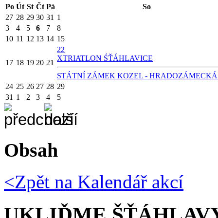
Po
Út
St
Čt
Pá
So
27
28
29
30
31
1
3
4
5
6
7
8
10
11
12
13
14
15
22
X
TRIATLON ŚŤÁHLAVICE
17
18
19
20
21
STÁTNÍ ZÁMEK KOZEL - HRADOZÁMECKÁ
24
25
26
27
28
29
31
1
2
3
4
5
Obsah
<Zpět na
Kalendář akcí
UKLIĎME ŠŤÁHLAV