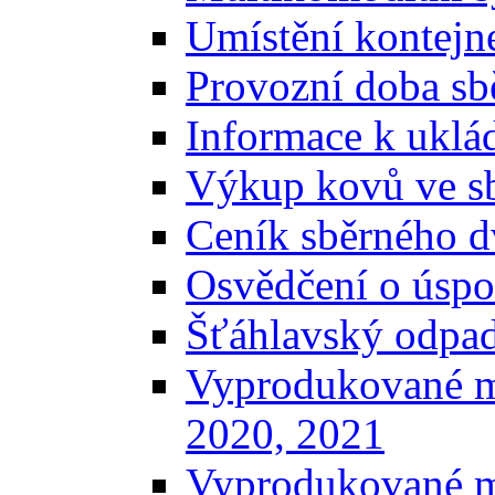
Umístění kontejn
Provozní doba sb
Informace k uklá
Výkup kovů ve s
Ceník sběrného d
Osvědčení o úspo
Šťáhlavský odpa
Vyprodukované m
2020, 2021
Vyprodukované m