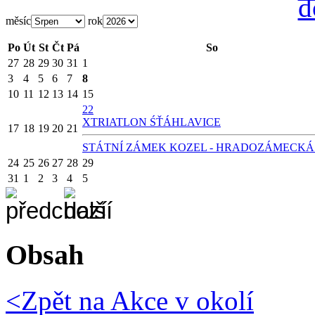
měsíc
rok
Po
Út
St
Čt
Pá
So
27
28
29
30
31
1
3
4
5
6
7
8
10
11
12
13
14
15
22
X
TRIATLON ŚŤÁHLAVICE
17
18
19
20
21
STÁTNÍ ZÁMEK KOZEL - HRADOZÁMECKÁ
24
25
26
27
28
29
31
1
2
3
4
5
Obsah
<Zpět na
Akce v okolí