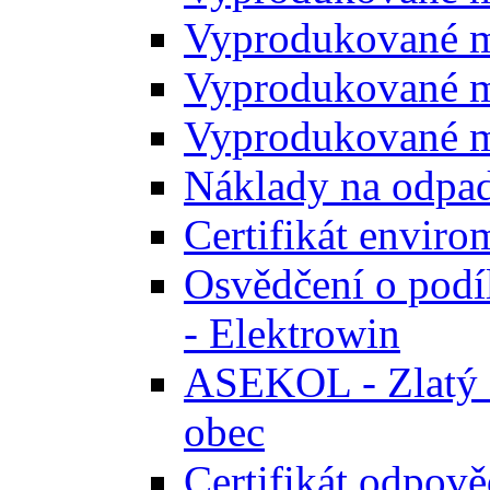
Vyprodukované m
Vyprodukované m
Vyprodukované m
Náklady na odpa
Certifikát envir
Osvědčení o podíl
- Elektrowin
ASEKOL - Zlatý ce
obec
Certifikát odpově