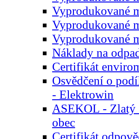
Vyprodukované m
Vyprodukované m
Vyprodukované m
Náklady na odpa
Certifikát envir
Osvědčení o podíl
- Elektrowin
ASEKOL - Zlatý ce
obec
Certifikát odpově