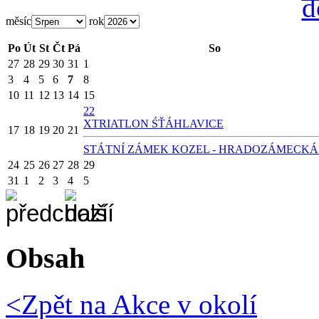
měsíc
rok
Po
Út
St
Čt
Pá
So
27
28
29
30
31
1
3
4
5
6
7
8
10
11
12
13
14
15
22
X
TRIATLON ŚŤÁHLAVICE
17
18
19
20
21
STÁTNÍ ZÁMEK KOZEL - HRADOZÁMECKÁ
24
25
26
27
28
29
31
1
2
3
4
5
Obsah
<Zpět na
Akce v okolí