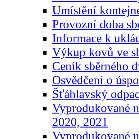
Umístění kontejn
Provozní doba sb
Informace k uklá
Výkup kovů ve s
Ceník sběrného d
Osvědčení o úspo
Šťáhlavský odpa
Vyprodukované m
2020, 2021
Vyprodukované m