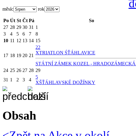
měsíc
rok
Po
Út
St
Čt
Pá
So
27
28
29
30
31
1
3
4
5
6
7
8
10
11
12
13
14
15
22
X
TRIATLON ŚŤÁHLAVICE
17
18
19
20
21
STÁTNÍ ZÁMEK KOZEL - HRADOZÁMECKÁ
24
25
26
27
28
29
5
31
1
2
3
4
X
ŠŤÁHLAVSKÉ DOŽÍNKY
Obsah
<Zpět na
Akce v okolí