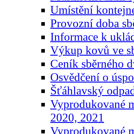
Umístění kontejn
Provozní doba sb
Informace k uklá
Výkup kovů ve s
Ceník sběrného d
Osvědčení o úspo
Šťáhlavský odpa
Vyprodukované m
2020, 2021
Vyprodukované m