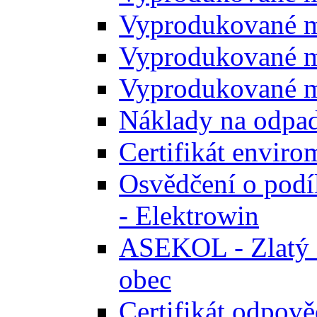
Vyprodukované m
Vyprodukované m
Vyprodukované m
Náklady na odpa
Certifikát envir
Osvědčení o podíl
- Elektrowin
ASEKOL - Zlatý ce
obec
Certifikát odpově