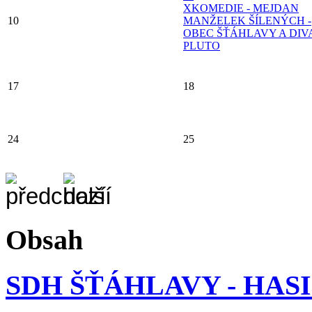
X
KOMEDIE - MEJDAN
10
MANŽELEK ŠÍLENÝCH -
OBEC ŠŤÁHLAVY A DI
PLUTO
17
18
24
25
Obsah
SDH ŠŤÁHLAVY - HAS