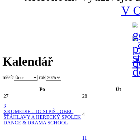
V 
Kalendář
měsíc
rok
Po
Út
27
28
3
X
KOMEDIE - TO SI PIŠ - OBEC
4
ŠŤÁHLAVY A HERECKÝ SPOLEK
DANCE & DRAMA SCHOOL
11