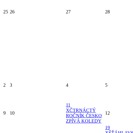
25
26
27
28
2
3
4
5
11
X
ČTRNÁCTÝ
9
10
12
ROČNÍK ČESKO
ZPÍVÁ KOLEDY
19
X
ŠŤÁHLAV