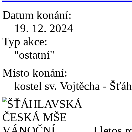
Datum konání:
19. 12. 2024
Typ akce:
"ostatní"
Místo konání:
kostel sv. Vojtěcha - Šťá
I letos 