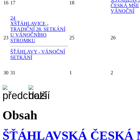
16
17
18
ČESKÁ MŠE
VÁNOČNÍ
24
X
ŠŤÁHLAVICE -
TRADIČNÍ 28. SETKÁNÍ
U VÁNOČNÍHO
23
25
26
STROMKU
ŠŤÁHLAVY - VÁNOČNÍ
SETKÁNÍ
30
31
1
2
Obsah
ŠŤÁHLAVSKÁ ČESKÁ 