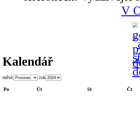
V 
Kalendář
měsíc
rok
Po
Út
St
Čt